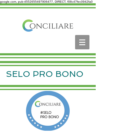
google.com, pub-4552655497906477, DIRECT, f08c47fec0942fa0
SELO PRO BONO