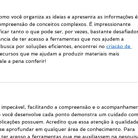
Mediação e Arbitragem
omo você organiza as ideias e apresenta as informações é
 compreensão de conceitos complexos. É impressionante 
car tanto o que pode ser, por vezes, bastante desafiador
ncia de ter acesso a ferramentas que nos ajudem a 
 busca por soluções eficientes, encontrei no 
criação de 
ecursos que me ajudam a produzir materiais mais 
ale a pena conferir!
é impecável, facilitando a compreensão e o acompanhame
mo você desenvolve cada ponto demonstra um cuidado com
licações possuem. Acredito que essa atenção à qualidade
 se aprofundar em qualquer área de conhecimento. Para 
 ter acesso a ferramentas que me auxiliassem na pesquis