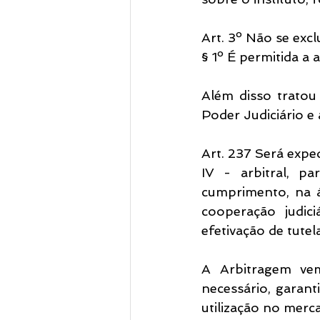
Art. 3º Não se excl
§ 1º É permitida a 
Além disso tratou
Poder Judiciário e 
Art. 237 Será exped
IV - arbitral, p
cumprimento, na á
cooperação judici
efetivação de tutel
A Arbitragem vem
necessário, garant
utilização no merca