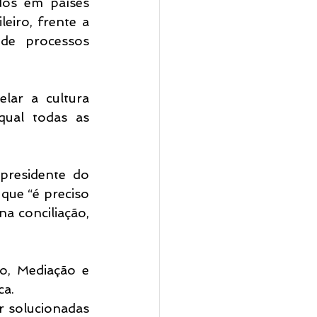
dos em países 
iro, frente a 
e processos 
ar a cultura 
qual todas as 
residente do 
ue “é preciso 
a conciliação, 
, Mediação e 
ca.
 solucionadas 