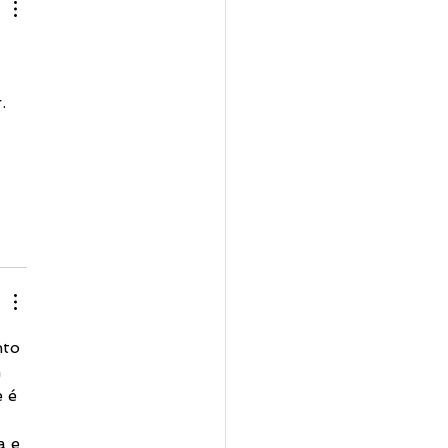
 
. 
nto 
 
 é 
a e 