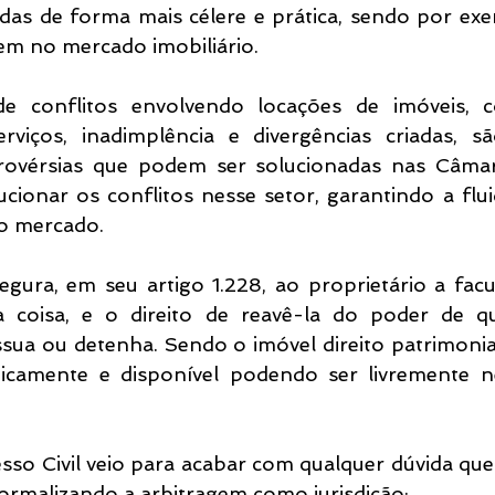
das de forma mais célere e prática, sendo por exe
gem no mercado imobiliário.
e conflitos envolvendo locações de imóveis, co
rviços, inadimplência e divergências criadas, s
rovérsias que podem ser solucionadas nas Câmar
ucionar os conflitos nesse setor, garantindo a flui
o mercado.
egura, em seu artigo 1.228, ao proprietário a facu
a coisa, e o direito de reavê-la do poder de q
sua ou detenha. Sendo o imóvel direito patrimonia
camente e disponível podendo ser livremente ne
so Civil veio para acabar com qualquer dúvida que 
 formalizando a arbitragem como jurisdição: