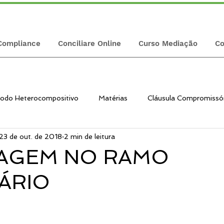
Compliance
Conciliare Online
Curso Mediação
Co
odo Heterocompositivo
Matérias
Cláusula Compromissó
23 de out. de 2018
2 min de leitura
ositivo
Método Alternativos
Programa ÉFashion
d
RAGEM NO RAMO
IÁRIO
comunidade