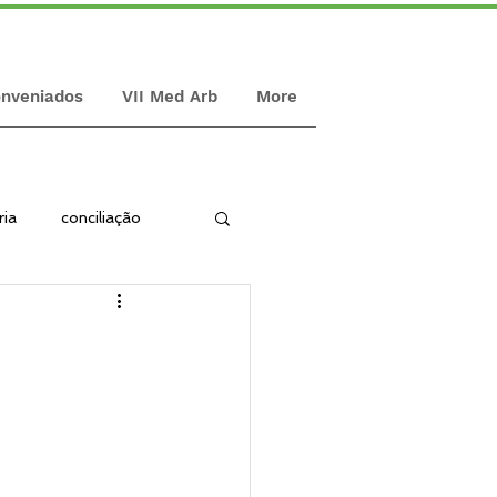
nveniados
VII Med Arb
More
ria
conciliação
ispute board
palestra