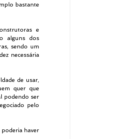
mplo bastante 
nstrutoras e 
ão alguns dos 
as, sendo um 
dez necessária 
ldade de usar, 
uem quer que 
l podendo ser 
gociado pelo 
poderia haver 