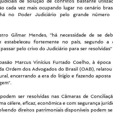
udiciais de solução de conflitos bastante utiliza
ão cada vez mais ocupando lugar no cenário brasile
há no Poder Judiciário pelo grande número d
tro Gilmar Mendes, “há necessidade de se debel
e se estabeleceu fortemente no país, segundo a 
assar pelo crivo do Judiciário para ser resolvidas”
asão Marcus Vinícius Furtado Coelho, à época p
da Ordem dos Advogados do Brasil (OAB), relatou q
al, encerrando a era do litígio e fazendo aposta n
gem”.
odem ser resolvidas nas Câmaras de Conciliação
ma célere, eficaz, econômica e com segurança jurídi
lvendo direitos patrimoniais disponíveis podem ser