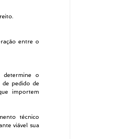
reito.
ração entre o 
 determine o 
 de pedido de 
 que importem 
ento técnico 
nte viável sua 