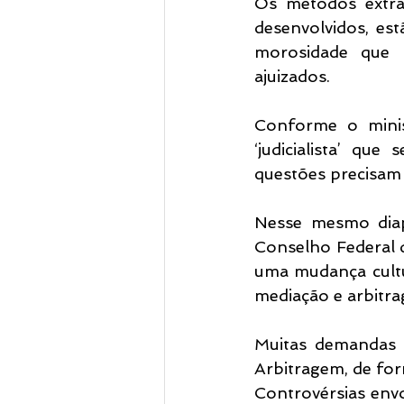
Os métodos extraj
desenvolvidos, est
morosidade que 
ajuizados.
Conforme o minis
‘judicialista’ qu
questões precisam p
Nesse mesmo diap
Conselho Federal 
uma mudança cultur
mediação e arbitra
Muitas demandas p
Arbitragem, de for
Controvérsias envo