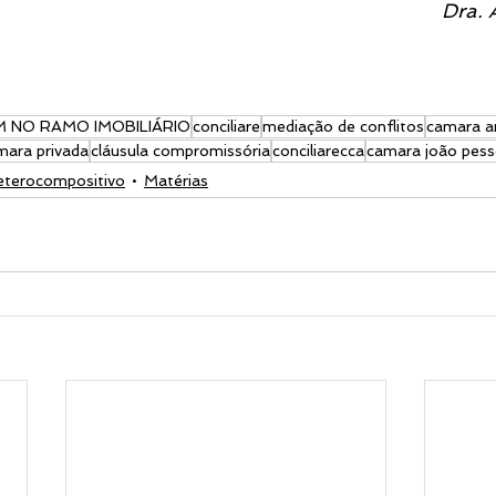
                                        
 NO RAMO IMOBILIÁRIO
conciliare
mediação de conflitos
camara ar
mara privada
cláusula compromissória
conciliarecca
camara joão pes
terocompositivo
Matérias