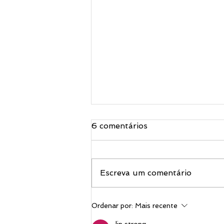
6 comentários
Escreva um comentário
Venha fazer parte da
Ordenar por:
Mais recente
Comunidade dos MESC'S
lin strong