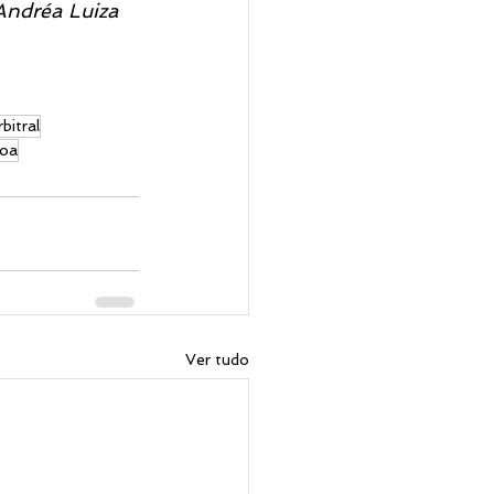
                                                                         Dra. Andréa Luiza
bitral
soa
Ver tudo