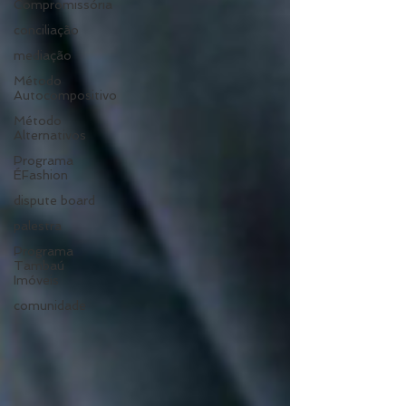
Compromissória
conciliação
mediação
Método
Autocompositivo
Método
Alternativos
Programa
ÉFashion
dispute board
palestra
Programa
Tambaú
Imóveis
comunidade