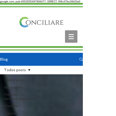
google.com, pub-4552655497906477, DIRECT, f08c47fec0942fa0
Blog
Todos posts
Todos posts
Arbitragem
Método
Heterocompositivo
Matérias
Cláusula